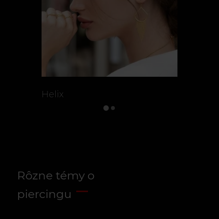
Helix
Mikroder
Rôzne témy o
piercingu