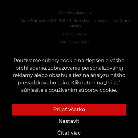
Vean Slovakian sro
Sídlo:Námestie SNP 19 811 01 Bratislava - mestská časť Staré
Mesto
IČO 55124143
DIČ 2121898603
IČ DPH SK2121898603
Konateľ Miron Malcsiczki
Používame súbory cookie na zlepšenie vášho
prehliadania, zobrazovanie personalizovanej
reklamy alebo obsahu a tiež na analýzu nášho
KONTAKTY
prevádzkového toku. Kliknutím na „Prijať“
Kontaktujte nás:
customers@vean-tattoo.sk
súhlasíte s používaním súborov cookie.
Spolupráca:
marketing.veantattoo@gmail.com
Sťažnosti a návrhy:
complaints@vean-tattoo.com
Prijať všetko
Nahrávanie a konzultácie na Slovensku::
+421233221064
Nastaviť
Čítať viac
Webová stránka je vyvinutá a spravovaná skupinou