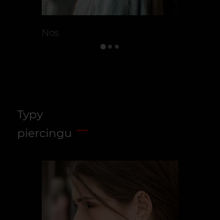
Nos
Piercing
Typy
piercingu