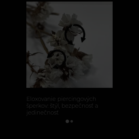
Eloxovanie piercingových
Titanové 
šperkov: štýl, bezpečnosť a
prečo je 
jedinečnosť