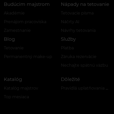
Budúcim majstrom
Nápady na tetovanie
Akadémie
Tetovacie písma
Prenájom pracoviska
Náčrty AI
Zamestnanie
Návrhy tetovania
Blog
Služby
Tetovanie
Platba
Permanentný make-up
Záruka rezervácie
Nechajte spätnú väzbu
Katalóg
Dôležité
Katalóg majstrov
Pravidlá uplatňovania akcií a VEAN COINS
Top mesiaca