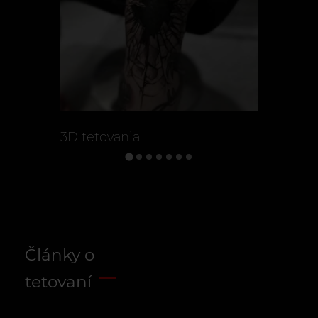
3D tetovania
Kmeňové 
Články o
tetovaní