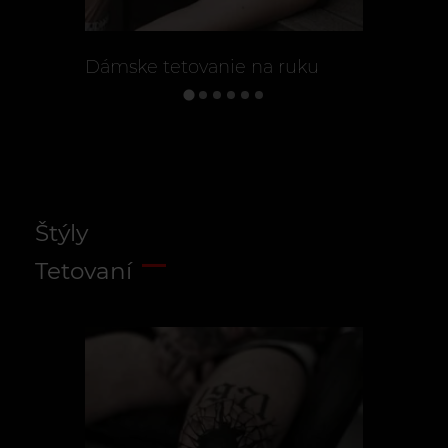
Dámske tetovanie na ruku
Malé teto
Štýly
Tetovaní