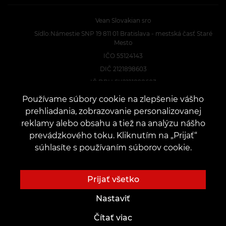
Vean Slovakian sro
Sídlo:Námestie SNP 19 811 01 Bratislava - mestská časť Staré
Mesto
IČO 55124143
DIČ 2121898603
IČ DPH SK2121898603
Konateľ Miron Malcsiczki
Používame súbory cookie na zlepšenie vášho
prehliadania, zobrazovanie personalizovanej
reklamy alebo obsahu a tiež na analýzu nášho
KONTAKTY
prevádzkového toku. Kliknutím na „Prijať“
Kontaktujte nás:
customers@vean-tattoo.sk
súhlasíte s používaním súborov cookie.
Spolupráca:
marketing.veantattoo@gmail.com
Sťažnosti a návrhy:
complaints@vean-tattoo.com
Prijať všetko
Nahrávanie a konzultácie na Slovensku::
+421233221064
Nastaviť
Čítať viac
Webová stránka je vyvinutá a spravovaná skupinou