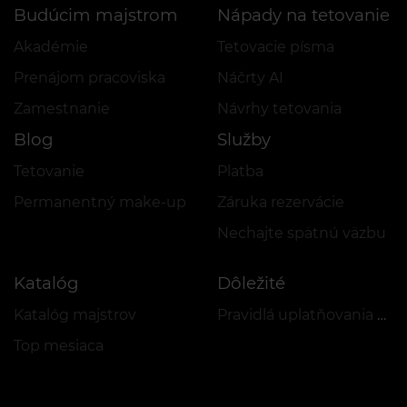
Budúcim majstrom
Nápady na tetovanie
Akadémie
Tetovacie písma
Prenájom pracoviska
Náčrty AI
Zamestnanie
Návrhy tetovania
Blog
Služby
Tetovanie
Platba
Permanentný make-up
Záruka rezervácie
Nechajte spätnú väzbu
Katalóg
Dôležité
Katalóg majstrov
Pravidlá uplatňovania akcií a VEAN COINS
Top mesiaca