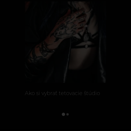
Ako si vybrať tetovacie štúdio
Prečo z v
neurobia
tetovacie