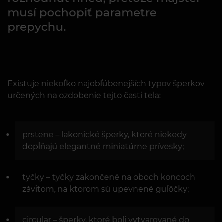
musí pochopiť parametre
prepychu.
Existuje niekoľko najobľúbenejších typov šperkov
určených na ozdobenie tejto časti tela:
prstene – lakonické šperky, ktoré niekedy
dopĺňajú elegantné miniatúrne prívesky;
tyčky – tyčky zakončené na oboch koncoch
závitom, na ktorom sú upevnené guľôčky;
circular – šperky, ktoré boli vytvarované do