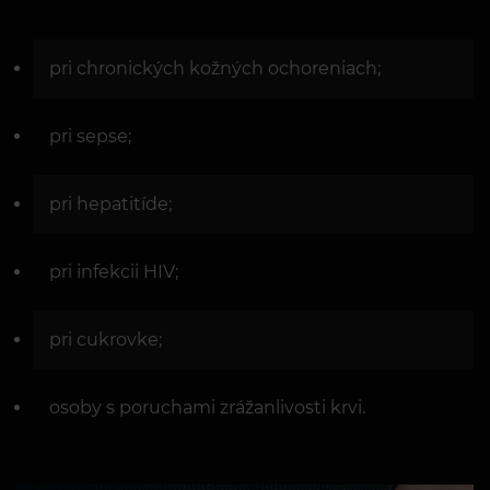
pri chronických kožných ochoreniach;
pri sepse;
pri hepatitíde;
pri infekcii HIV;
pri cukrovke;
osoby s poruchami zrážanlivosti krvi.