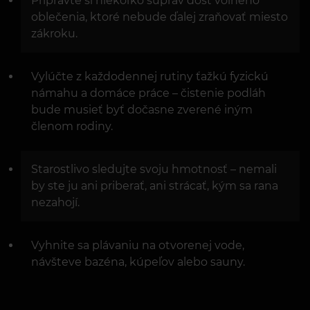
Pripravte si niekoľko súprav dosť voľného
oblečenia, ktoré nebude ďalej zraňovať miesto
zákroku.
Vylúčte z každodennej rutiny ťažkú ​​fyzickú
námahu a domáce práce – čistenie podláh
bude musieť byť dočasne zverené iným
členom rodiny.
Starostlivo sledujte svoju hmotnosť – nemali
by ste ju ani priberať, ani strácať, kým sa rana
nezahojí.
Vyhnite sa plávaniu na otvorenej vode,
návšteve bazéna, kúpeľov alebo sauny.