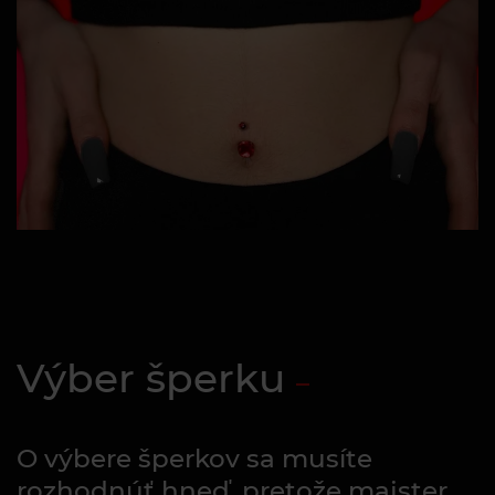
Výber šperku
O výbere šperkov sa musíte
rozhodnúť hneď, pretože majster