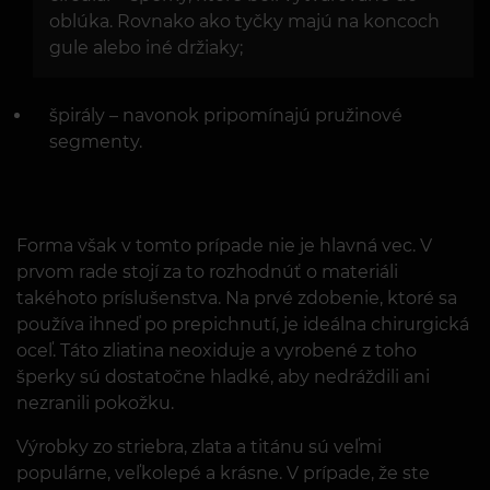
oblúka. Rovnako ako tyčky majú na koncoch
gule alebo iné držiaky;
špirály – navonok pripomínajú pružinové
segmenty.
Forma však v tomto prípade nie je hlavná vec. V
prvom rade stojí za to rozhodnúť o materiáli
takéhoto príslušenstva. Na prvé zdobenie, ktoré sa
používa ihneď po prepichnutí, je ideálna chirurgická
oceľ. Táto zliatina neoxiduje a vyrobené z toho
šperky sú dostatočne hladké, aby nedráždili ani
nezranili pokožku.
Výrobky zo striebra, zlata a titánu sú veľmi
populárne, veľkolepé a krásne. V prípade, že ste