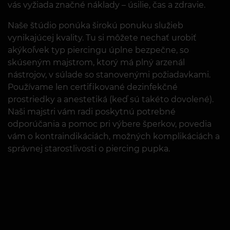
vás vyžiada značné náklady – úsilie, čas a zdravie.
Naše štúdio ponúka širokú ponuku služieb
vynikajúcej kvality. Tu si môžete nechať urobiť
akýkoľvek typ piercingu úplne bezpečne, so
skúseným majstrom, ktorý má plný arzenál
nástrojov, v súlade so stanovenými požiadavkami.
Používame len certifikované dezinfekčné
prostriedky a anestetiká (keď sú takéto dovolené).
Naši majstri vám radi poskytnú potrebné
odporúčania a pomoc pri výbere šperkov, povedia
vám o kontraindikáciách, možných komplikáciách a
správnej starostlivosti o piercing pupka.