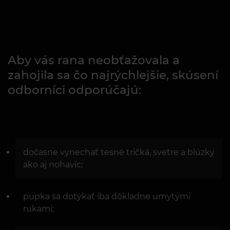
Aby vás rana neobťažovala a
zahojila sa čo najrýchlejšie, skúsení
odborníci odporúčajú:
dočasne vynechať tesné tričká, svetre a blúzky
ako aj nohavíc;
pupka sa dotýkať iba dôkladne umytými
rukami;