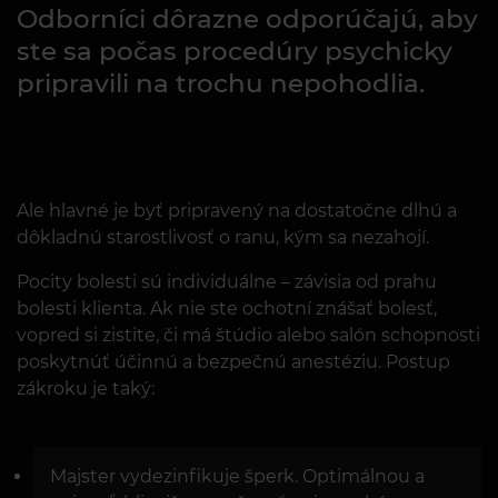
Odborníci dôrazne odporúčajú, aby
ste sa počas procedúry psychicky
pripravili na trochu nepohodlia.
Ale hlavné je byť pripravený na dostatočne dlhú a
dôkladnú starostlivosť o ranu, kým sa nezahojí.
Pocity bolesti sú individuálne – závisia od prahu
bolesti klienta. Ak nie ste ochotní znášať bolesť,
vopred si zistite, či má štúdio alebo salón schopnosti
poskytnúť účinnú a bezpečnú anestéziu. Postup
zákroku je taký:
Majster vydezinfikuje šperk. Optimálnou a