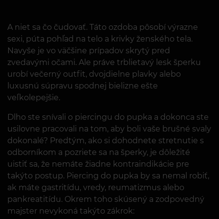
A niet sa čo čudovať. Táto ozdoba pôsobí výrazne
sexi, púta pohľad na telo a krivky ženského tela.
Navyše je vo väčšine prípadov skrytý pred
zvedavými očami. Ale práve trblietavý lesk šperku
urobí večerný outfit, dvojdielne plavky alebo
luxusnú súpravu spodnej bielizne ešte
veľkolepejšie.
Dlho ste snívali o piercingu do pupka a dokonca ste
usilovne pracovali na tom, aby boli vaše brušné svaly
dokonalé? Predtým, ako si dohodnete stretnutie s
odborníkom a pozriete sa na šperky, je dôležité
uistiť sa, že nemáte žiadne kontraindikácie pre
takýto postup. Piercing do pupka by sa nemal robiť,
ak máte gastritídu, vredy, reumatizmus alebo
pankreatitídu. Okrem toho skúsený a zodpovedný
majster nevykoná takýto zákrok: