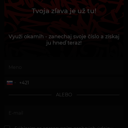
Tvoja zľava je už tu!
Využi okamih - zanechaj svoje číslo a získaj
ju hneď teraz!
ALEBO