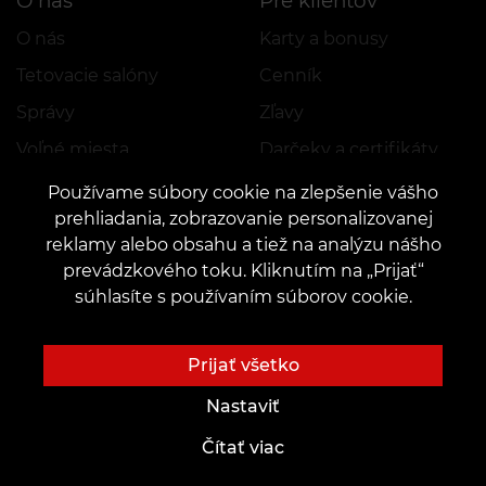
O nás
Pre klientov
O nás
Karty a bonusy
Tetovacie salóny
Cenník
Správy
Zľavy
Voľné miesta
Darčeky a certifikáty
Partnerstvo
FAQ
Používame súbory cookie na zlepšenie vášho
prehliadania, zobrazovanie personalizovanej
Starostlivosť
reklamy alebo obsahu a tiež na analýzu nášho
prevádzkového toku. Kliknutím na „Prijať“
Budúcim majstrom
Nápady na tetovanie
súhlasíte s používaním súborov cookie.
Akadémie
Tetovacie písma
Prenájom pracoviska
Náčrty AI
Prijať všetko
Zamestnanie
Návrhy tetovania
Nastaviť
Blog
Služby
Čítať viac
Tetovanie
Platba