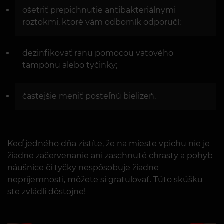
ošetriť prepichnutie antibakteriálnymi
roztokmi, ktoré vám odborník odporučí;
dezinfikovať ranu pomocou vatového
tampónu alebo tyčinky;
častejšie meniť posteľnú bielizeň.
Keď jedného dňa zistíte, že na mieste vpichu nie je
žiadne začervenanie ani zaschnuté chrasty a pohyb
náušnice či tyčky nespôsobuje žiadne
nepríjemnosti, môžete si gratulovať. Túto skúšku
ste zvládli dôstojne!