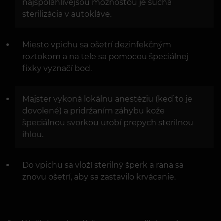
najspoľahlivejšou možnosťou je suchá
sterilizácia v autokláve.
Miesto vpichu sa ošetrí dezinfekčným
roztokom a na tele sa pomocou špeciálnej
fixky vyznačí bod.
Majster vykoná lokálnu anestéziu (keď to je
dovolené) a pridržaním záhybu kože
špeciálnou svorkou urobí prepych sterilnou
ihlou.
Do vpichu sa vloží sterilný šperk a rana sa
znovu ošetrí, aby sa zastavilo krvácanie.