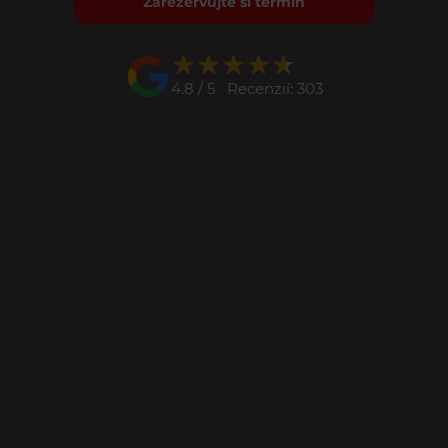
Zarezervujte si termín
★★★★★
★★★★★
4.8 / 5 Recenzií: 303