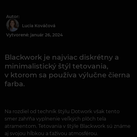
Autor:
Lucia Kováčová
Vytvorené: január 26, 2024
Blackwork je najviac diskrétny a
minimalistický štýl tetovania,
v ktorom sa používa výlučne čierna
farba.
Na rozdiel od techník štýlu Dotwork však tento
smer zahŕňa vyplnenie veľkých plôch tela
atramentom. Tetovania v štýle Blackwork sú známe
aj svojou hĺbkou a ťaživou atmosférou.