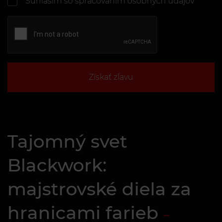
Súhlasím so spracovaním osobných údajov
Získať zľavu
Tajomný svet
Blackwork:
majstrovské diela za
hranicami farieb