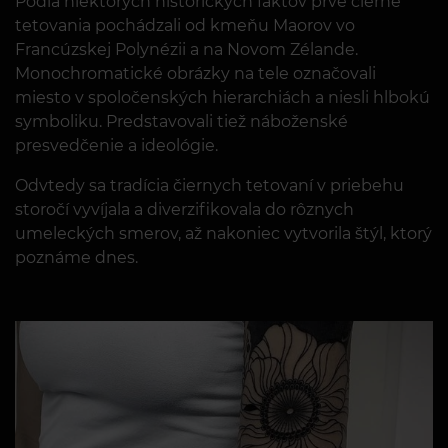
Podľa niektorých historických faktov prvé čierne
tetovania pochádzali od kmeňu Maorov vo
Francúzskej Polynézii a na Novom Zélande.
Monochromatické obrázky na tele označovali
miesto v spoločenských hierarchiách a niesli hlbokú
symboliku. Predstavovali tiež náboženské
presvedčenie a ideológie.
Odvtedy sa tradícia čiernych tetovaní v priebehu
storočí vyvíjala a diverzifikovala do rôznych
umeleckých smerov, až nakoniec vytvorila štýl, ktorý
poznáme dnes.