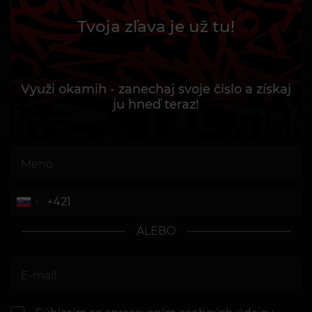
Tvoja zľava je už tu!
Využi okamih - zanechaj svoje číslo a získaj
ju hneď teraz!
ALEBO