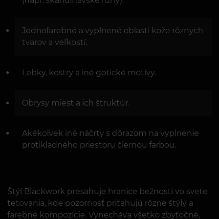
(napr. škandinávske runy).
Jednofarebné a vyplnené oblasti kože rôznych
tvarov a veľkostí.
Lebky, kostry a iné gotické motívy.
Obrysy miest a ich štruktúr.
Akékoľvek iné náčrty s dôrazom na vyplnenie
protikladného priestoru čiernou farbou.
Štýl Blackwork presahuje hranice bežnosti vo svete
tetovania, kde pozornosť priťahujú rôzne štýly a
farebné kompozície. Vynecháva všetko zbytočné,