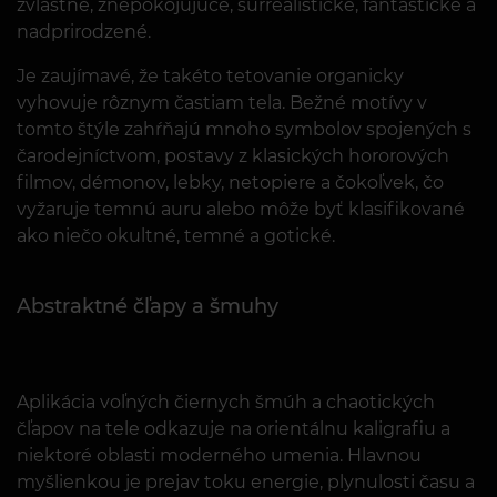
zvláštne, znepokojujúce, surrealistické, fantastické a
nadprirodzené.
Je zaujímavé, že takéto tetovanie organicky
vyhovuje rôznym častiam tela. Bežné motívy v
tomto štýle zahŕňajú mnoho symbolov spojených s
čarodejníctvom, postavy z klasických hororových
filmov, démonov, lebky, netopiere a čokoľvek, čo
vyžaruje temnú auru alebo môže byť klasifikované
ako niečo okultné, temné a gotické.
Abstraktné čľapy a šmuhy
Aplikácia voľných čiernych šmúh a chaotických
čľapov na tele odkazuje na orientálnu kaligrafiu a
niektoré oblasti moderného umenia. Hlavnou
myšlienkou je prejav toku energie, plynulosti času a