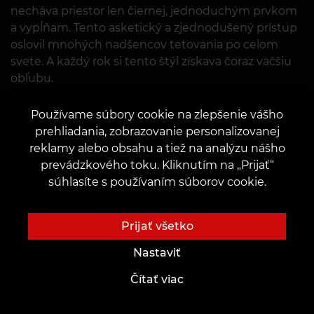
necháva priestor len čiernej, jednoduchým prvkom
a vypĺňam. Tento asketický a zjednodušený prístup
oslovil mnohých nadšencov tetovania po celom
svete. A každý rok si tento štýl získava čoraz väčšiu
obľubu.
Používame súbory cookie na zlepšenie vášho
prehliadania, zobrazovanie personalizovanej
reklamy alebo obsahu a tiež na analýzu nášho
prevádzkového toku. Kliknutím na „Prijať“
súhlasíte s používaním súborov cookie.
Prijať všetko
Nastaviť
Čítať viac