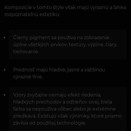
Kompozície v tomto štýle však majú výraznú a ľahko
rozpoznateľnú estetiku:
Čierny pigment sa používa na zobrazenie
úplne všetkých prvkov: textúry, výplne, čiary,
tieňovanie.
Prednosť majú hladké, jasné a väčšinou
výrazné línie.
Vzory zvyčajne nemajú efekt riedenia,
hladkých prechodov a odtieňov sivej, biela
farba sa nepoužíva vôbec alebo je extrémne
zriedkavá. Existujú však výnimky, ktoré priamo
závisia od použitej technológie.