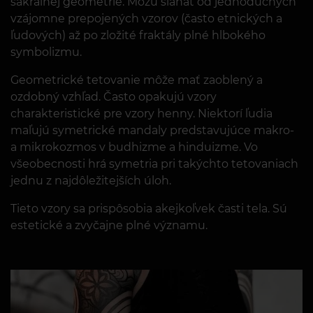
sakrálnej geometrie. Môžu siahať od jednoduchých
vzájomne prepojených vzorov (často etnických a
ľudových) až po zložité fraktály plné hlbokého
symbolizmu.
Geometrické tetovanie môže mať zaoblený a
ozdobný vzhľad. Často opakujú vzory
charakteristické pre vzory henny. Niektorí ľudia
maľujú symetrické mandaly predstavujúce makro-
a mikrokozmos v budhizme a hinduizme. Vo
všeobecnosti hrá symetria pri takýchto tetovaniach
jednu z najdôležitejších úloh.
Tieto vzory sa prispôsobia akejkoľvek časti tela. Sú
estetické a zvyčajne plné významu.