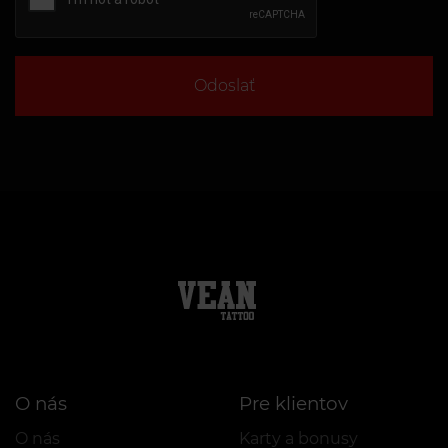
Odoslať
O nás
Pre klientov
O nás
Karty a bonusy