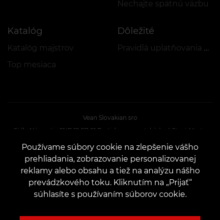
Nechajte spätnú väzbu
Katalóg
Dôležité
Katalóg majstrov
Pravidlá uplatňovania akcií a VEAN COINS
Top mesiaca
Vean Slovakian sro
Sídlo:Námestie SNP 19 811 01 Bratislava - mestská časť Staré Mesto
IČO 55124143
Používame súbory cookie na zlepšenie vášho
DIČ 2121898603
prehliadania, zobrazovanie personalizovanej
IČ DPH SK2121898603
reklamy alebo obsahu a tiež na analýzu nášho
prevádzkového toku. Kliknutím na „Prijať“
Konateľ Miron Malcsiczki
súhlasíte s používaním súborov cookie.
KONTAKTY