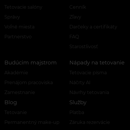
Tetovacie salóny
Cenník
Správy
Zľavy
Voľné miesta
Darčeky a certifikáty
Partnerstvo
FAQ
Starostlivosť
Budúcim majstrom
Nápady na tetovanie
Akadémie
Tetovacie písma
Prenájom pracoviska
Náčrty AI
Zamestnanie
Návrhy tetovania
Blog
Služby
Tetovanie
Platba
Permanentný make-up
Záruka rezervácie