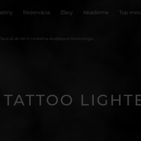
salóny
Rezervácia
Zľavy
Akadémie
Top mes
Zľava až do 60 %! Unikátna dvojfázová technológia
 TATTOO LIGHT