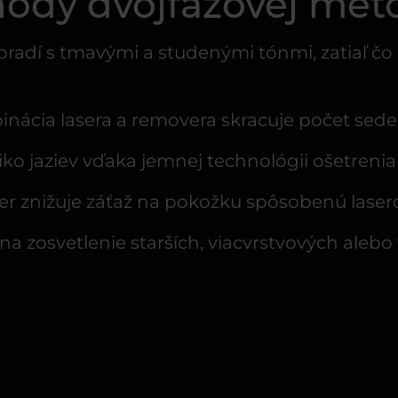
ody dvojfázovej met
poradí s tmavými a studenými tónmi, zatiaľ 
binácia lasera a removera skracuje počet sede
iko jaziev vďaka jemnej technológii ošetrenia
er znižuje záťaž na pokožku spôsobenú laser
a zosvetlenie starších, viacvrstvových alebo