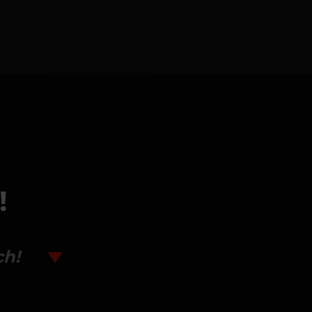
!
ch!