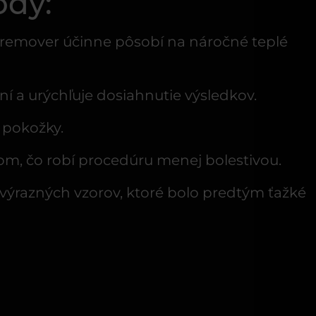
ódy:
čo remover účinne pôsobí na náročné teplé
ní a urýchľuje dosiahnutie výsledkov.
 pokožky.
om, čo robí procedúru menej bolestivou.
 výrazných vzorov, ktoré bolo predtým ťažké