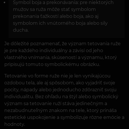
Symbol boja a prekonávania: pre niektorých
mužov sa ruža môže stať symbolom
prekonania ťažkostí alebo boja, ako aj
symbolom ich vnútorného boja alebo sily
ducha.
Je dôležité poznamenať, že význam tetovania ruže
je pre každého individuálny a závisí od jeho
vlastného vnímania, skúseností a významu, ktorý
pripisujú tomuto symbolickému obrázku.
Tetovanie vo forme ruže nie je len vynikajúcou
ozdobou tela, ale aj spôsobom, ako vyjadriť svoje
pocity, nápady alebo jednoducho zdôrazniť svoju
individualitu. Bez ohľadu na štýl alebo symbolický
význam sa tetovanie ruží stáva jedinečným a
nezabudnuteľným znakom na tele, ktorý prináša
estetické uspokojenie a symbolizuje rôzne emócie a
hodnoty.