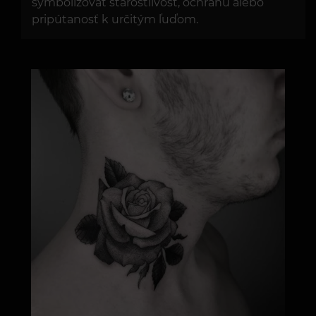
symbolizovať starostlivosť, ochranu alebo
pripútanosť k určitým ľuďom.