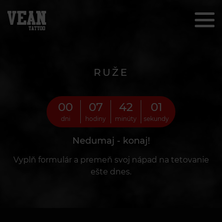
RUŽE
00
07
41
59
dni
hodiny
minúty
sekundy
Nedumaj - konaj!
Vyplň formulár a premeň svoj nápad na tetovanie
ešte dnes.