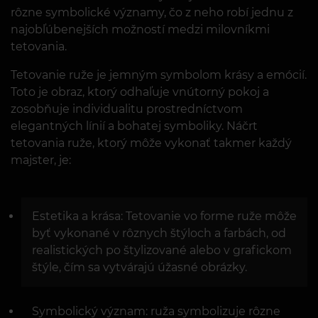
rôzne symbolické významy, čo z neho robí jednu z
najobľúbenejších možností medzi milovníkmi
tetovania.
Tetovanie ruže je jemným symbolom krásy a emócií.
Toto je obraz, ktorý odhaľuje vnútorný pokoj a
zosobňuje individualitu prostredníctvom
elegantných línií a bohatej symboliky. Náčrt
tetovania ruže, ktorý môže vykonať takmer každý
majster, je:
Estetika a krása: Tetovanie vo forme ruže môže
byť vykonané v rôznych štýloch a farbách, od
realistických po štylizované alebo v grafickom
štýle, čím sa vytvárajú úžasné obrázky.
Symbolický význam: ruža symbolizuje rôzne