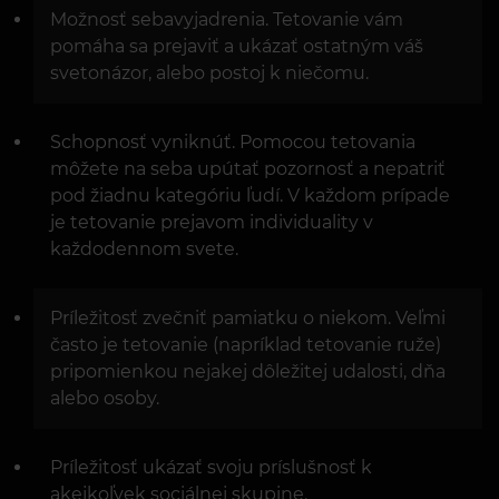
Možnosť sebavyjadrenia. Tetovanie vám
pomáha sa prejaviť a ukázať ostatným váš
svetonázor, alebo postoj k niečomu.
Schopnosť vyniknúť. Pomocou tetovania
môžete na seba upútať pozornosť a nepatriť
pod žiadnu kategóriu ľudí. V každom prípade
je tetovanie prejavom individuality v
každodennom svete.
Príležitosť zvečniť pamiatku o niekom. Veľmi
často je tetovanie (napríklad tetovanie ruže)
pripomienkou nejakej dôležitej udalosti, dňa
alebo osoby.
Príležitosť ukázať svoju príslušnosť k
akejkoľvek sociálnej skupine.