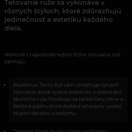
Tetovanie ruže sa vykonáva v
rôznych štýloch, ktoré zdôrazňujú
jedinečnosť a estetiku každého
diela.
Niektoré z najpopulárnejších štýlov tetovania ruží
zahŕňajú:
Realizmus: Tento štýl vám umožňuje vytvoriť
tetovanie, ktoré vyzerá realisticky a vyzerá ako
skutočná ruža. Používajú sa tenké čiary, tiene a
farebná paleta, ktorá dodáva tetovaniu vysoký
stupeň detailov a realizmu.
Tradičné (Stará škola): V štýle tradičného