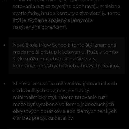
tetovania ruží sa zvyčajne odohrávajú malebné
svetlé farby, hrubé kontúry a živé detaily. Tento
štýl je zvyčajne spojený s jasnými a
nasýtenými obrázkami.
Nová škola (New School): Tento štýl znamená
modernejší prístup k tetovaniu. Ruže v tomto
štýle môžu mať abstraktnejšie tvary,
kombinácie pestrých farieb a hravých dizajnov.
Minimalizmus: Pre milovníkov jednoduchších
a zdržanlivých dizajnov je vhodný
minimalistický štýl. Takéto tetovanie ruží
môže byť vyrobené vo forme jednoduchých
obrysových obrázkov alebo čiernych tenkých
čiar bez prebytku detailov.