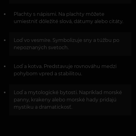
Plachty s nápismi. Na plachty môžete
umiestniť dôležité slová, dátumy alebo citáty.
Loď vo vesmíre. Symbolizuje sny a túžbu po
nepoznaných svetoch.
Loď a kotva. Predstavuje rovnováhu medzi
pohybom vpred a stabilitou.
Loď a mytologické bytosti. Napríklad morské
panny, krakeny alebo morské hady pridajú
mystiku a dramatickosť.