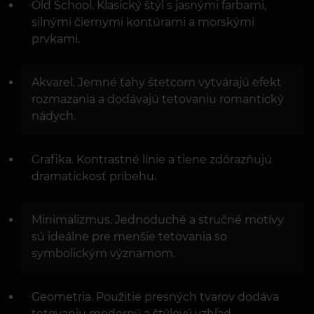
Old School. Klasický štýl s jasnými farbami,
silnými čiernymi kontúrami a morskými
prvkami.
Akvarel. Jemné ťahy štetcom vytvárajú efekt
rozmazania a dodávajú tetovaniu romantický
nádych.
Grafika. Kontrastné línie a tiene zdôrazňujú
dramatickosť príbehu.
Minimalizmus. Jednoduché a stručné motívy
sú ideálne pre menšie tetovania so
symbolickým významom.
Geometria. Použitie presných tvarov dodáva
tetovaniu moderný a štýlový vzhľad.