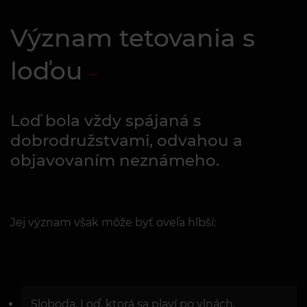
Význam tetovania s
loďou
Loď bola vždy spájaná s
dobrodružstvami, odvahou a
objavovaním neznámeho.
Jej význam však môže byť oveľa hlbší:
Sloboda. Loď, ktorá sa plaví po vlnách,