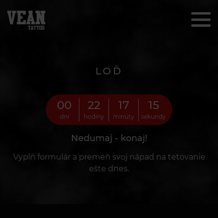
LOĎ
00
22
17
13
dni
hodiny
minúty
sekundy
Nedumaj - konaj!
Vyplň formulár a premeň svoj nápad na tetovanie
ešte dnes.