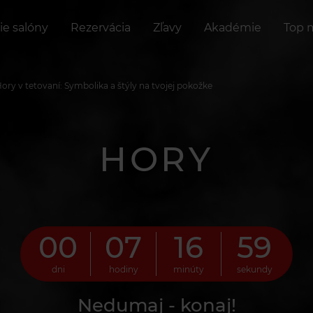
ie salóny
Rezervácia
Zľavy
Akadémie
Top 
ory v tetovaní: Symbolika a štýly na tvojej pokožke
HORY
00
07
16
58
dni
hodiny
minúty
sekundy
Nedumaj - konaj!