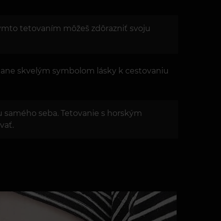
akýmto tetovaním môžeš zdôrazniť svoju
 stane skvelým symbolom lásky k cestovaniu
u samého seba. Tetovanie s horským
vať.