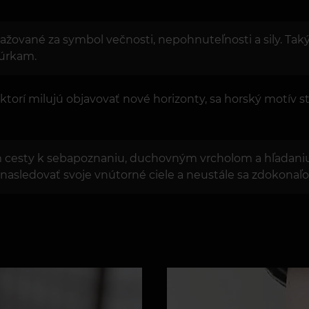
považované za symbol večnosti, nepohnuteľnosti a sily. T
búrkam.
 ktorí milujú objavovať nové horizonty, sa horský motív
m cesty k sebapoznaniu, duchovným vrcholom a hľadani
asledovať svoje vnútorné ciele a neustále sa zdokonaľo