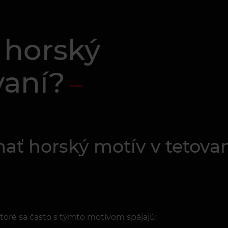
 horský
vaní?
ť horský motív v tetovaní
ktoré sa často s týmto motívom spájajú: