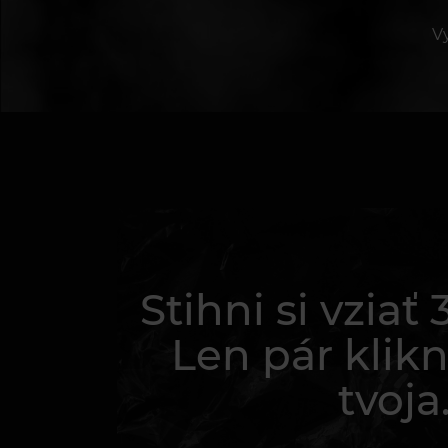
V
Stihni si vziať
Len pár kliknu
tvoja