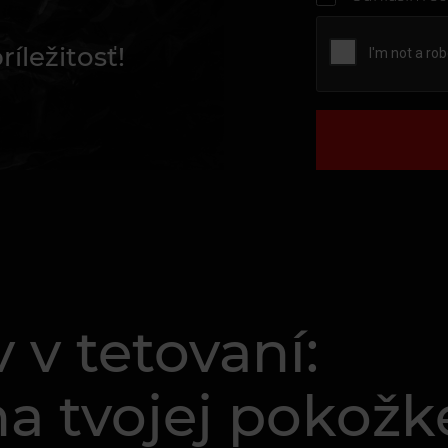
íležitosť!
 v tetovaní:
na tvojej pokožk