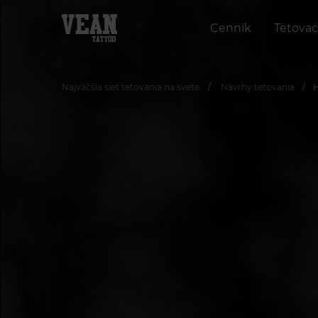
Cenník
Tetovac
Najväčšia sieť tetovania na svete
Návrhy tetovania
H