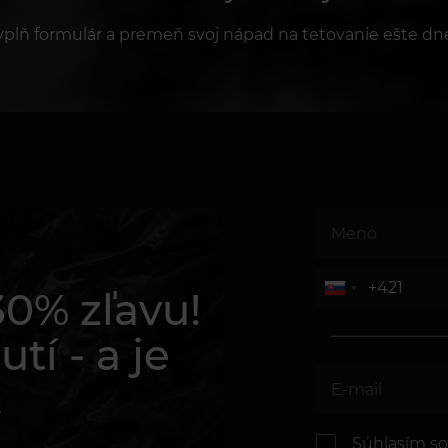
yplň formulár a premeň svoj nápad na tetovanie ešte dne
 30% zľavu!
tí - a je
.
Súhlasím s