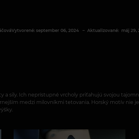
Vytvorené: september 06, 2024
– Aktualizované: máj 29, 
áčová
ty a sily. Ich neprístupné vrcholy priťahujú svojou tajom
lárnejším medzi milovníkmi tetovania. Horský motív nie 
výšky.