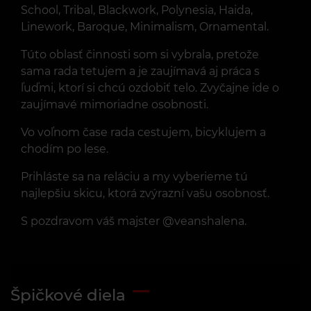
School, Tribal, Blackwork, Polynesia, Haida,
Linework, Baroque, Minimalism, Ornamental.
Túto oblasť činnosti som si vybrala, pretože
sama rada tetujem a je zaujímavá aj práca s
ľuďmi, ktorí si chcú ozdobiť telo. Zvyčajne ide o
zaujímavé mimoriadne osobnosti.
Vo voľnom čase rada cestujem, bicyklujem a
chodím po lese.
Prihláste sa na reláciu a my vyberieme tú
najlepšiu skicu, ktorá zvýrazní vašu osobnosť.
S pozdravom váš majster @veanshalena.
Špičkové diela