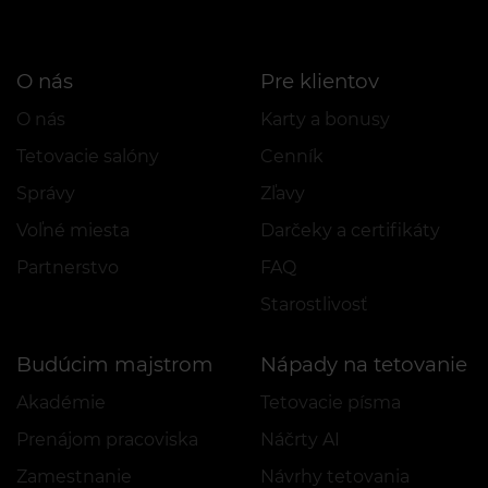
O nás
Pre klientov
O nás
Karty a bonusy
Tetovacie salóny
Cenník
Správy
Zľavy
Voľné miesta
Darčeky a certifikáty
Partnerstvo
FAQ
Starostlivosť
Budúcim majstrom
Nápady na tetovanie
Akadémie
Tetovacie písma
Prenájom pracoviska
Náčrty AI
Zamestnanie
Návrhy tetovania