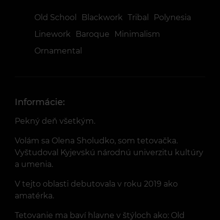
Old School
Blackwork
Tribal
Polynesia
Linework
Baroque
Minimalism
Ornamental
Informácie:
Pekný deň všetkým.
Volám sa Olena Sholudko, som tetovačka.
Vyštudoval Kyjevskú národnú univerzitu kultúry
a umenia.
V tejto oblasti debutovala v roku 2019 ako
amatérka.
Tetovanie ma baví hlavne v štýloch ako: Old