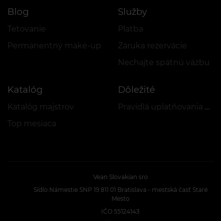
Blog
Služby
Tetovanie
Platba
Permanentný make-up
Záruka rezervácie
Nechajte spätnú väzbu
Katalóg
Dôležité
Katalóg majstrov
Pravidlá uplatňovania akcií a VEAN COINS
Top mesiaca
Vean Slovakian sro
Sídlo:Námestie SNP 19 811 01 Bratislava - mestská časť Staré
Mesto
IČO 55124143