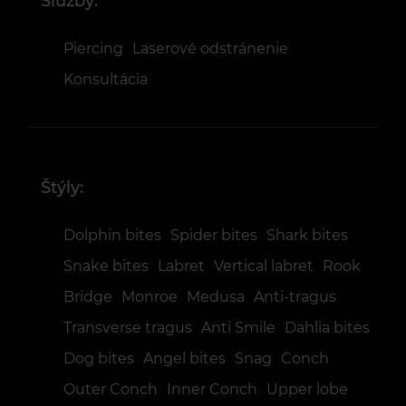
Služby:
Piercing
Laserové odstránenie
Konsultácia
Štýly:
Dolphin bites
Spider bites
Shark bites
Snake bites
Labret
Vertical labret
Rook
Bridge
Monroe
Medusa
Anti-tragus
Transverse tragus
Anti Smile
Dahlia bites
Dog bites
Angel bites
Snag
Conch
Outer Conch
Inner Conch
Upper lobe