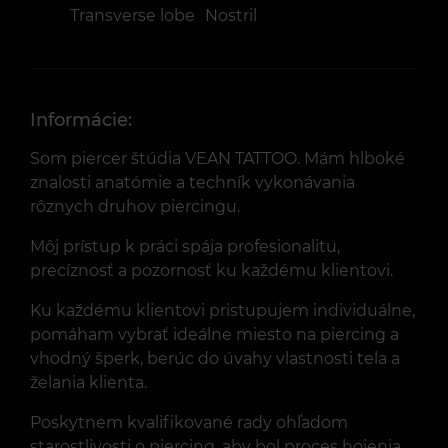
Transverse lobe
Nostril
Informácie:
Som piercer štúdia VEAN TATTOO. Mám hlboké
znalosti anatómie a techník vykonávania
rôznych druhov piercingu.
Môj prístup k práci spája profesionalitu,
precíznosť a pozornosť ku každému klientovi.
Ku každému klientovi pristupujem individuálne,
pomáham vybrať ideálne miesto na piercing a
vhodný šperk, berúc do úvahy vlastnosti tela a
želania klienta.
Poskytnem kvalifikované rady ohľadom
starostlivosti o piercing, aby bol proces hojenia