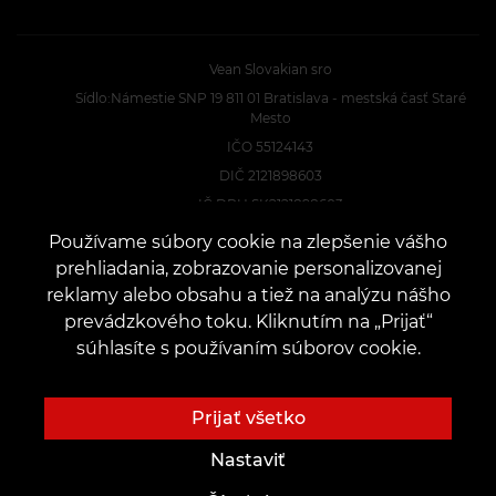
Vean Slovakian sro
Sídlo:Námestie SNP 19 811 01 Bratislava - mestská časť Staré
Mesto
IČO 55124143
DIČ 2121898603
IČ DPH SK2121898603
Konateľ Miron Malcsiczki
Používame súbory cookie na zlepšenie vášho
prehliadania, zobrazovanie personalizovanej
reklamy alebo obsahu a tiež na analýzu nášho
KONTAKTY
prevádzkového toku. Kliknutím na „Prijať“
Kontaktujte nás:
customers@vean-tattoo.sk
súhlasíte s používaním súborov cookie.
Spolupráca:
marketing.veantattoo@gmail.com
Sťažnosti a návrhy:
complaints@vean-tattoo.com
Prijať všetko
Nahrávanie a konzultácie na Slovensku::
+421233221064
Nastaviť