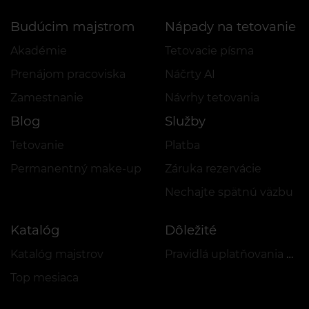
Budúcim majstrom
Nápady na tetovanie
Akadémie
Tetovacie písma
Prenájom pracoviska
Náčrty AI
Zamestnanie
Návrhy tetovania
Blog
Služby
Tetovanie
Platba
Permanentný make-up
Záruka rezervácie
Nechajte spätnú väzbu
Katalóg
Dôležité
Katalóg majstrov
Pravidlá uplatňovania akcií a VEAN COINS
Top mesiaca