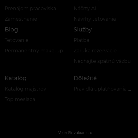
Prenájom pracoviska
Náčrty AI
Zamestnanie
Návrhy tetovania
Blog
Služby
Tetovanie
Platba
Permanentný make-up
Záruka rezervácie
Nechajte spätnú väzbu
Katalóg
Dôležité
Katalóg majstrov
Pravidlá uplatňovania akcií a VEAN COINS
Top mesiaca
Vean Slovakian sro