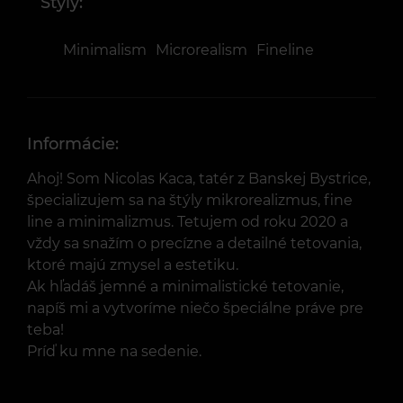
Štýly:
Minimalism
Microrealism
Fineline
Informácie:
Ahoj! Som Nicolas Kaca, tatér z Banskej Bystrice,
špecializujem sa na štýly mikrorealizmus, fine
line a minimalizmus. Tetujem od roku 2020 a
vždy sa snažím o precízne a detailné tetovania,
ktoré majú zmysel a estetiku.
Ak hľadáš jemné a minimalistické tetovanie,
napíš mi a vytvoríme niečo špeciálne práve pre
teba!
Príď ku mne na sedenie.